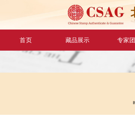
首 页
藏品展示
专家